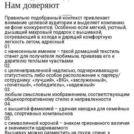
Нам доверяют
Правильно подобранный контекст привлекает
внимание целевой аудитории и выделяет компанию
на фоне конкурентов. Особенно если мягкий, уютный,
дышащий махровый подарок с вышивкой,
согревающий в холода и дарящий комфортную
легкость летом, адресный:
01.
с нанесенным именем – такой домашний текстиль
станет для получателя любимым, привязав его к
дарителю теплыми чувствами
02.
с целенаправленной надписью, подчеркивающую
статустность либо особое расположение к партеру/
сотруднику: «лучший», «BIG», «заслуженный»,
«почетный», «победитель», «надежный»
03.
любым смысловым изображением, соответствующим
общекорпоративному стилю и направленности
04.
с вышитой фамилией – удачная находка для семейных
пар, спортивных компаньонов
05.
с символичной короной – знаком признанного величия
и значимости одариваемого
Вышивку можно разместить на груди, спине, у